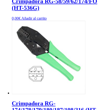
Crimpadora RG-58/59/62/174/FO
(HT-536G)
0,00
€
Añadir al carrito
Crimpadora RG-
174/178/179/180/187/198/316 (HT-