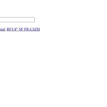
ial
,
RF1/4" SF FR-LSZH