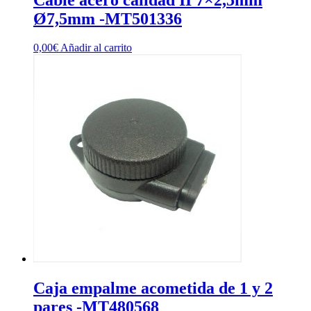
Ø7,5mm -MT501336
0,00
€
Añadir al carrito
Caja empalme acometida de 1 y 2
pares -MT480568